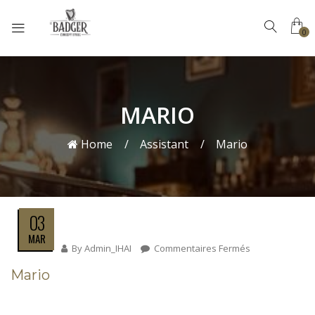
0
MARIO
Home
Assistant
Mario
03
MAR
By
Admin_IHAI
Commentaires Fermés
Sur
Mario
Mario