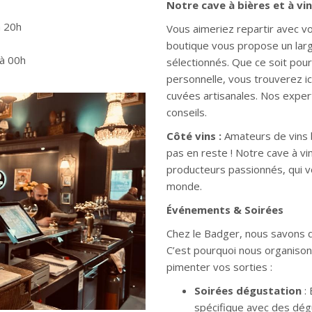
Notre cave à bières et à vi
à 20h
Vous aimeriez repartir avec 
boutique vous propose un larg
 à 00h
sélectionnés. Que ce soit pour 
personnelle, vous trouverez ic
cuvées artisanales. Nos expert
conseils.
Côté vins :
Amateurs de vins b
pas en reste ! Notre cave à v
producteurs passionnés, qui v
monde.
Événements & Soirées
Chez le Badger, nous savons qu
C’est pourquoi nous organiso
pimenter vos sorties :
Soirées dégustation
: 
spécifique avec des dég