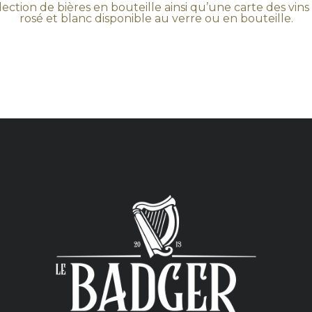
ction de bières en bouteille ainsi qu’une carte des vins
rosé et blanc disponible au verre ou en bouteille.